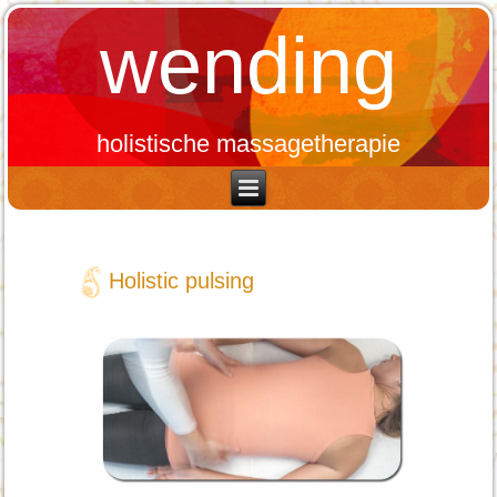
wending
holistische massagetherapie
Holistic pulsing