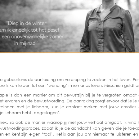
 gebeurtenis de aanleiding om verdieping te zoeken in het leven. Een 
 zelfs kan leiden tot een ‘wending’ in iemands leven. Misschien geldt d
rapie is dan een manier om dit bewustzijn bij je te vergroten omdat
het ervaren en de bewustwording. De aanraking zorgt ervoor dat je je
 verbinden met je lichaam, kun je contact maken met jouw emoties
n je lichaam hebt ‚opgeslagen’.
niek. Zo ook de manier waarop jij met jouw verhaal omgaat. Ik vind h
ustwordingsproces, zodat ik je de aandacht kan geven die je toek
en en kent zijn eigen ‘taal’. Het is aan jou om hiernaar te luisteren e