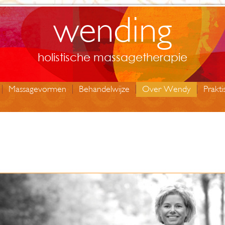
wending
holistische massagetherapie
Massagevormen
Behandelwijze
Over Wendy
Prakti